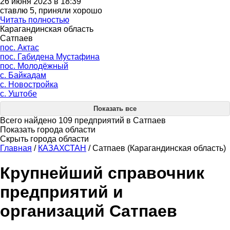
26 июня 2023 в 18:39
ставлю 5, приняли хорошо
Читать полностью
Карагандинская область
Сатпаев
пос. Актас
пос. Габидена Мустафина
пос. Молодёжный
с. Байкадам
с. Новостройка
с. Уштобе
Показать все
Всего найдено 109 предприятий в Сатпаев
Показать города области
Скрыть города области
Главная
/
КАЗАХСТАН
/
Сатпаев (Карагандинская область)
Крупнейший справочник
предприятий и
организаций Сатпаев