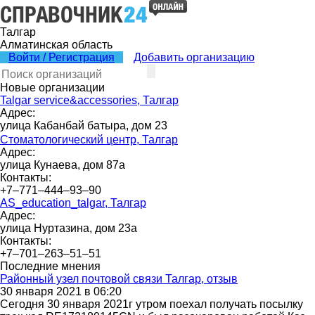
Талгар
Алматинская область
Войти / Регистрация
Добавить организацию
Новые организации
Talgar service&accessories, Талгар
Адрес:
улица Кабанбай батыра, дом 23
Стоматологический центр, Талгар
Адрес:
улица Кунаева, дом 87а
Контакты:
+7‒771‒444‒93‒90
AS_education_talgar, Талгар
Адрес:
улица Нуртазина, дом 23а
Контакты:
+7‒701‒263‒51‒51
Последние мнения
Районный узел почтовой связи Талгар, отзыв
30 января 2021 в 06:20
Сегодня 30 января 2021г утром поехал получать посылку