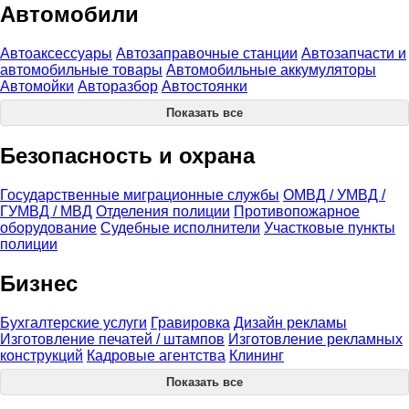
Автомобили
Автоаксессуары
Автозаправочные станции
Автозапчасти и
автомобильные товары
Автомобильные аккумуляторы
Автомойки
Авторазбор
Автостоянки
Показать все
Безопасность и охрана
Государственные миграционные службы
ОМВД / УМВД /
ГУМВД / МВД
Отделения полиции
Противопожарное
оборудование
Судебные исполнители
Участковые пункты
полиции
Бизнес
Бухгалтерские услуги
Гравировка
Дизайн рекламы
Изготовление печатей / штампов
Изготовление рекламных
конструкций
Кадровые агентства
Клининг
Показать все