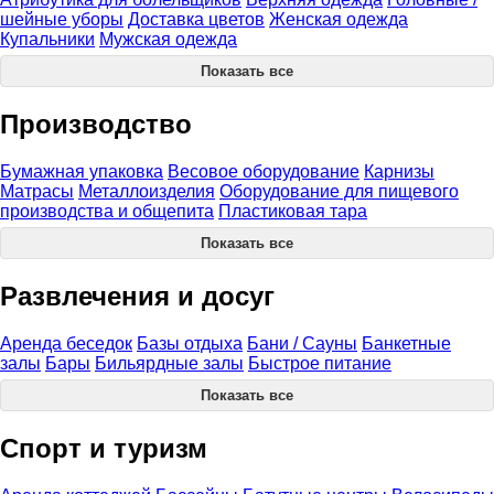
шейные уборы
Доставка цветов
Женская одежда
Купальники
Мужская одежда
Показать все
Производство
Бумажная упаковка
Весовое оборудование
Карнизы
Матрасы
Металлоизделия
Оборудование для пищевого
производства и общепита
Пластиковая тара
Показать все
Развлечения и досуг
Аренда беседок
Базы отдыха
Бани / Сауны
Банкетные
залы
Бары
Бильярдные залы
Быстрое питание
Показать все
Спорт и туризм