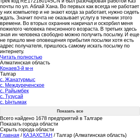
трек код RE172180145CN и был разочарован работой Каз
почты по ул. Аблай Хана. Во первых как всегда не работает
у них компьютер и не знают когда за работает, нужно сидеть
ждать. Значит почта не оказывает услугу в течении этого
времени. Во вторых охранник накричал и оскорбил меня
пожилого человека пенсионного возраста. В третьих здесь
зная ин человека свободно можно получить посылку. И еще
не пришло мне оповещения прибытия посылки хотя есть
адрес получателя, пришлось самому искать посылку по
интернету.
Читать полностью
Алматинская область
Конаев3-й м-н
Талгар
с. Жанатурмыс
с. Междуреченское
с. Райымбек
с. Тузусай
с. Ынтымак
Показать все
Всего найдено 1678 предприятий в Талгаре
Показать города области
Скрыть города области
Главная
/
КАЗАХСТАН
/
Талгар (Алматинская область)