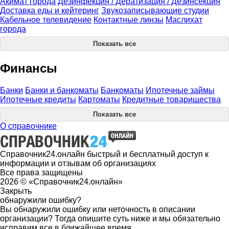
Акимат города
Дезинфекция / Дератизация / Дезинсекция
Доставка еды и кейтеринг
Звукозаписывающие студии
Кабельное телевидение
Контактные линзы
Маслихат
города
Показать все
Финансы
Банки
Банки и банкоматы
Банкоматы
Ипотечные займы
Ипотечные кредиты
Картоматы
Кредитные товарищества
Показать все
О справочнике
Справочник24.онлайн быстрый и бесплатный доступ к
информации и отзывам об организациях
Все права защищены
2026 © «Справочник24.онлайн»
Закрыть
обнаружили ошибку?
Вы обнаружили ошибку или неточность в описании
организации? Тогда опишите суть ниже и мы обязательно
исправим все в ближайшее время.