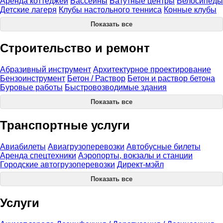
Аренда коттеджей
Бассейны
Батутные центры
Велосипеды
Детские лагеря
Клубы настольного тенниса
Конные клубы
Показать все
Строительство и ремонт
Абразивный инструмент
Архитектурное проектирование
Бензоинструмент
Бетон / Раствор
Бетон и раствор бетона
Буровые работы
Быстровозводимые здания
Показать все
Транспортные услуги
Авиабилеты
Авиагрузоперевозки
Автобусные билеты
Аренда спецтехники
Аэропорты, вокзалы и станции
Городские автогрузоперевозки
Директ-мэйл
Показать все
Услуги