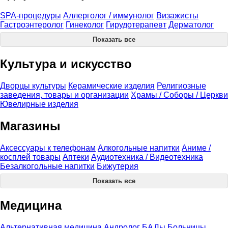
SPA-процедуры
Аллерголог / иммунолог
Визажисты
Гастроэнтеролог
Гинеколог
Гирудотерапевт
Дерматолог
Показать все
Культура и искусство
Дворцы культуры
Керамические изделия
Религиозные
заведения, товары и организации
Храмы / Соборы / Церкви
Ювелирные изделия
Магазины
Аксессуары к телефонам
Алкогольные напитки
Аниме /
косплей товары
Аптеки
Аудиотехника / Видеотехника
Безалкогольные напитки
Бижутерия
Показать все
Медицина
Альтернативная медицина
Андролог
БАДы
Больницы