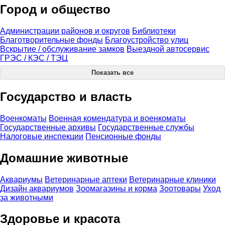
Город и общество
Администрации районов и округов
Библиотеки
Благотворительные фонды
Благоустройство улиц
Вскрытие / обслуживание замков
Выездной автосервис
ГРЭС / КЭС / ТЭЦ
Показать все
Государство и власть
Военкоматы
Военная комендатура и военкоматы
Государственные архивы
Государственные службы
Налоговые инспекции
Пенсионные фонды
Домашние животные
Аквариумы
Ветеринарные аптеки
Ветеринарные клиники
Дизайн аквариумов
Зоомагазины и корма
Зоотовары
Уход
за животными
Здоровье и красота