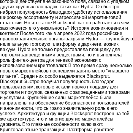
который действует вне законного поля, связано с упадком
других крупных площадок, таких как Hydra. Он быстро
набрал популярность благодаря удобству использования,
широкому ассортименту и агрессивной маркетинговой
стратегии. Но что такое Blacksprut, как он работает и в чем
заключается его уникальность? История возникновения и
контекст После того как в апреле 2022 года российские
правоохранительные органы закрыли Hydra — крупнейшую
нелегальную торговую платформу в даркнете, возник
вакуум. Hydra не только предоставляла площадку для
торговли запрещенными веществами, но и выполняла
роль финтех-центра для теневой экономики с
использованием криптовалют. В это время сразу несколько
новых маркетплейсов поспешили занять место "упавшего
гиганта". Среди них особо выделяется Blacksprut.
Blacksprut быстро получил популярность благодаря
пользователям, которые искали новую площадку для
торговли и покупок, связанных с запрещенными товарами
и услугами. Крупнейшие силы маркетплейса были
направлены на обеспечение безопасности пользователей
и анонимности, что сыграло значительную роль в его
успехе. Архитектура и функции Blacksprut построен на той
же архитектуре, что и многие другие маркетплейсы
даркнета. Его главные особенности включают:
Криптовалютные транзакции: Платформа работает