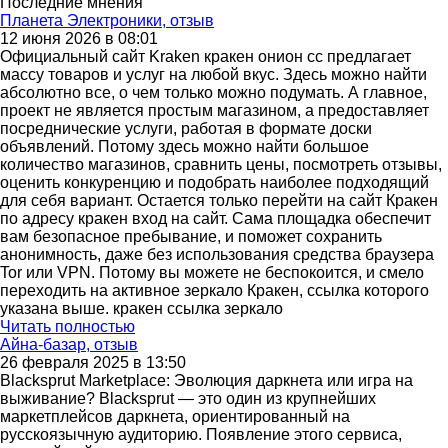
Последние мнения
Планета Электроники, отзыв
12 июня 2026 в 08:01
Официальный сайт Kraken кракен онион сс предлагает
массу товаров и услуг на любой вкус. Здесь можно найти
абсолютно все, о чем только можно подумать. А главное,
проект не является простым магазином, а предоставляет
посреднические услуги, работая в формате доски
объявлений. Потому здесь можно найти большое
количество магазинов, сравнить цены, посмотреть отзывы,
оценить конкуренцию и подобрать наиболее подходящий
для себя вариант. Остается только перейти на сайт Кракен
по адресу кракен вход на сайт. Сама площадка обеспечит
вам безопасное пребывание, и поможет сохранить
анонимность, даже без использования средства браузера
Tor или VPN. Потому вы можете не беспокоится, и смело
переходить на активное зеркало Кракен, ссылка которого
указана выше. кракен ссылка зеркало
Читать полностью
Айна-базар, отзыв
26 февраля 2025 в 13:50
Blacksprut Marketplace: Эволюция даркнета или игра на
выживание? Blacksprut — это один из крупнейших
маркетплейсов даркнета, ориентированный на
русскоязычную аудиторию. Появление этого сервиса,