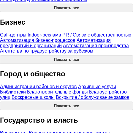
Показать все
Бизнес
Call-центры
Indoor-реклама
PR / Связи с общественностью
Автоматизация бизнес-процессов
Автоматизация
предприятий и организаций
Автоматизация производства
Агентства по трудоустройству за рубежом
Показать все
Город и общество
Администрации районов и округов
Архивные услуги
Библиотеки
Благотворительные фонды
Благоустройство
улиц
Воскресные школы
Вскрытие / обслуживание замков
Показать все
Государство и власть
Военкоматы
Военная комендатура и военкоматы