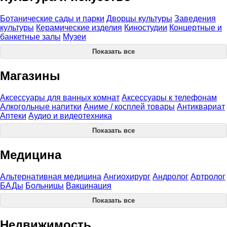
Ботанические сады и парки
Дворцы культуры
Заведения
культуры
Керамические изделия
Киностудии
Концертные и
банкетные залы
Музеи
Показать все
Магазины
Аксессуары для ванных комнат
Аксессуары к телефонам
Алкогольные напитки
Аниме / косплей товары
Антиквариат
Аптеки
Аудио и видеотехника
Показать все
Медицина
Альтернативная медицина
Ангиохирург
Андролог
Артролог
БАДы
Больницы
Вакцинация
Показать все
Недвижимость