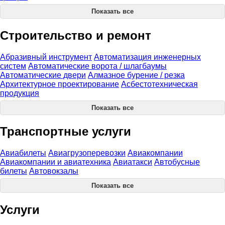
Показать все
Строительство и ремонт
Абразивный инструмент
Автоматизация инженерных
систем
Автоматические ворота / шлагбаумы
Автоматические двери
Алмазное бурение / резка
Архитектурное проектирование
Асбестотехническая
продукция
Показать все
Транспортные услуги
Авиабилеты
Авиагрузоперевозки
Авиакомпании
Авиакомпании и авиатехника
Авиатакси
Автобусные
билеты
Автовокзалы
Показать все
Услуги