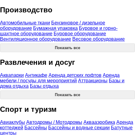
Производство
Автомобильные ткани
Бензиновое / дизельное
оборудование
Бумажная упаковка
Буровое и горно-
шахтное оборудование
Буровое оборудование
Вентиляционное оборудование
Весовое оборудование
Показать все
Развлечения и досуг
Аквапарки
Антикафе
Аренда детских лофтов
Аренда
мебели / посуды для мероприятий
Аттракционы
Базы и
дома отдыха
Базы отдыха
Показать все
Спорт и туризм
Авиаклубы
Автодромы / Мотодромы
Аквааэробика
Аренда
коттеджей
Бассейны
Бассейны и водные секции
Батутные
центры