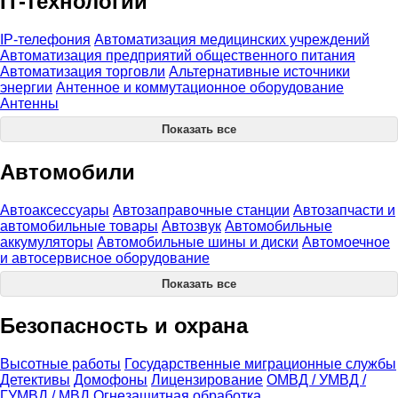
IT-технологии
IP-телефония
Автоматизация медицинских учреждений
Автоматизация предприятий общественного питания
Автоматизация торговли
Альтернативные источники
энергии
Антенное и коммутационное оборудование
Антенны
Показать все
Автомобили
Автоаксессуары
Автозаправочные станции
Автозапчасти и
автомобильные товары
Автозвук
Автомобильные
аккумуляторы
Автомобильные шины и диски
Автомоечное
и автосервисное оборудование
Показать все
Безопасность и охрана
Высотные работы
Государственные миграционные службы
Детективы
Домофоны
Лицензирование
ОМВД / УМВД /
ГУМВД / МВД
Огнезащитная обработка