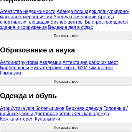
Агентства недвижимости
Аренда площадок для культурно-
массовых мероприятий
Аренда помещений
Аренда
спортивных площадок
Бизнес-центры
Быстростроящиеся
здания и сооружения
Ведение дел в судах
Показать все
Образование и наука
Автоинструкторы
Академии
Аттестация рабочих мест
Барбершопы
Бухгалтерские курсы
ВУМ гимнастика
Гимназии
Показать все
Одежда и обувь
Атрибутика для болельщиков
Верхняя одежда
Головные /
шейные уборы
Доставка цветов
Женская одежда
Кожгалантерея
Купальники
Показать все