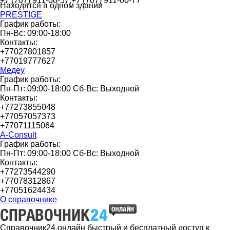
+7 (707) 911-00-57,+7 (707) 911-00-77
Находятся в одном здании
PRESTIGE
График работы:
Пн-Вс: 09:00-18:00
Контакты:
+77027801857
+77019777627
Медеу
График работы:
Пн-Пт: 09:00-18:00 Сб-Вс: Выходной
Контакты:
+77273855048
+77057057373
+77071115064
A-Consult
График работы:
Пн-Пт: 09:00-18:00 Сб-Вс: Выходной
Контакты:
+77273544290
+77078312867
+77051624434
О справочнике
Справочник24.онлайн быстрый и бесплатный доступ к