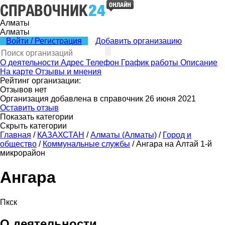
Алматы
Алматы
Войти / Регистрация
Добавить организацию
О деятельности
Адрес
Телефон
График работы
Описание
На карте
Отзывы и мнения
Рейтинг организации:
Отзывов нет
Организация добавлена в справочник 26 июня 2021
Оставить отзыв
Показать категории
Скрыть категории
Главная
/
КАЗАХСТАН
/
Алматы (Алматы)
/
Город и
общество
/
Коммунальные службы
/
Ангара на Алтай 1-й
микрорайон
Ангара
Пкск
О деятельности