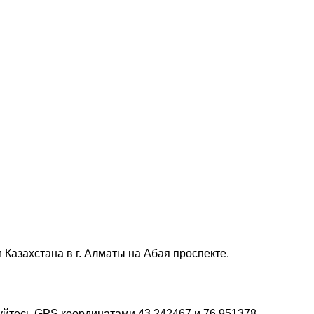
Казахстана в г. Алматы на Абая проспекте.
уйтесь GPS координатами 43.242467 и 76.951378