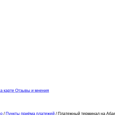
а карте
Отзывы и мнения
во
/
Пункты приёма платежей
/
Платежный терминал на Абая