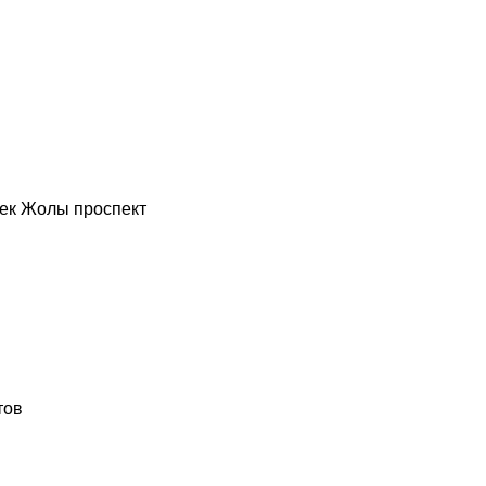
ек Жолы проспект
тов