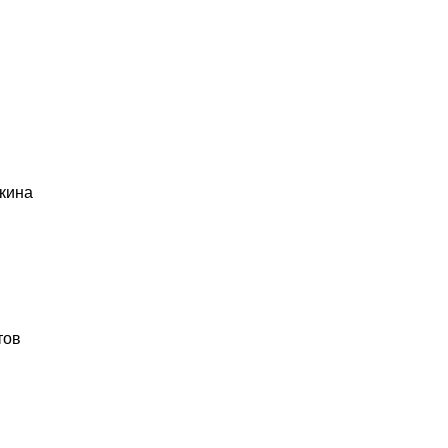
кина
тов