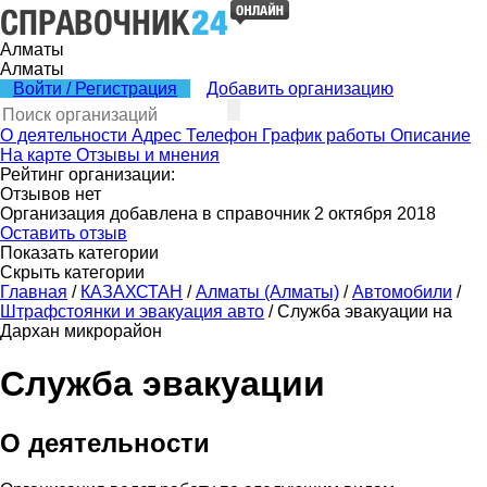
Алматы
Алматы
Войти / Регистрация
Добавить организацию
О деятельности
Адрес
Телефон
График работы
Описание
На карте
Отзывы и мнения
Рейтинг организации:
Отзывов нет
Организация добавлена в справочник 2 октября 2018
Оставить отзыв
Показать категории
Скрыть категории
Главная
/
КАЗАХСТАН
/
Алматы (Алматы)
/
Автомобили
/
Штрафстоянки и эвакуация авто
/
Служба эвакуации на
Дархан микрорайон
Служба эвакуации
О деятельности